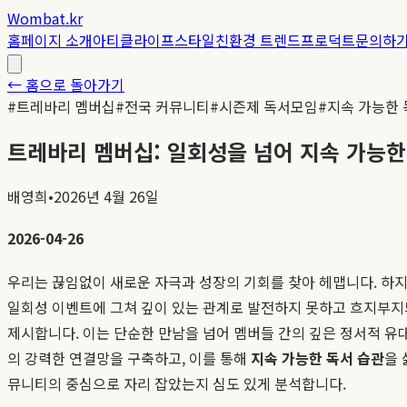
Wombat.kr
홈
페이지 소개
아티클
라이프스타일
친환경 트렌드
프로덕트
문의하
← 홈으로 돌아가기
#
트레바리 멤버십
#
전국 커뮤니티
#
시즌제 독서모임
#
지속 가능한 
트레바리 멤버십: 일회성을 넘어 지속 가능
배영희
•
2026년 4월 26일
2026-04-26
우리는 끊임없이 새로운 자극과 성장의 기회를 찾아 헤맵니다. 하지
일회성 이벤트에 그쳐 깊이 있는 관계로 발전하지 못하고 흐지부지
제시합니다. 이는 단순한 만남을 넘어 멤버들 간의 깊은 정서적 유
의 강력한 연결망을 구축하고, 이를 통해
지속 가능한 독서 습관
을 
뮤니티의 중심으로 자리 잡았는지 심도 있게 분석합니다.