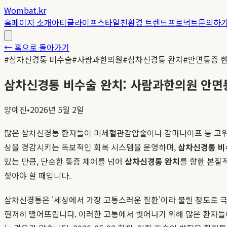
Wombat.kr
홈
페이지 소개
아티클
라이프스타일
친환경 트렌드
프로덕트
문의하
← 홈으로 돌아가기
#
삼차신경통 비수술
#
사람과한의원
#
삼차신경통 완치
#
안면통증 
삼차신경통 비수술 완치: 사람과한의원 안면통증 재
양예진
•
2026년 5월 2일
많은 삼차신경통 환자들이 미세혈관감압술이나 감마나이프 등 고위
상을 경감시키는 독보적인 회복 시스템을 운영하며,
삼차신경통 비
있는 만큼, 단순한 통증 제어를 넘어
삼차신경통 완치
를 향한 본질
찾아야 할 때입니다.
삼차신경통은 '세상에서 가장 고통스러운 질환'이라 불릴 정도로 극
현저히 떨어뜨립니다. 이러한 고통에서 벗어나기 위해 많은 환자들이