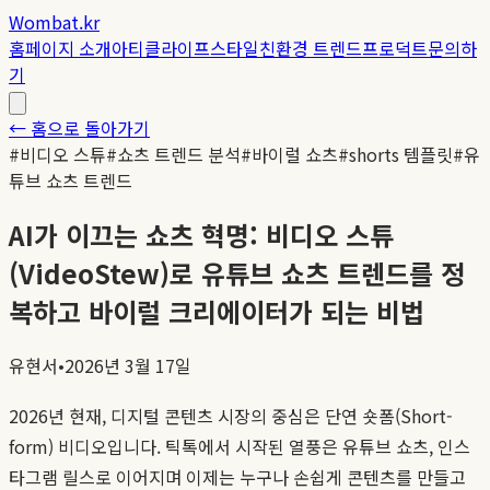
Wombat.kr
홈
페이지 소개
아티클
라이프스타일
친환경 트렌드
프로덕트
문의하
기
← 홈으로 돌아가기
#
비디오 스튜
#
쇼츠 트렌드 분석
#
바이럴 쇼츠
#
shorts 템플릿
#
유
튜브 쇼츠 트렌드
AI가 이끄는 쇼츠 혁명: 비디오 스튜
(VideoStew)로 유튜브 쇼츠 트렌드를 정
복하고 바이럴 크리에이터가 되는 비법
유현서
•
2026년 3월 17일
2026년 현재, 디지털 콘텐츠 시장의 중심은 단연 숏폼(Short-
form) 비디오입니다. 틱톡에서 시작된 열풍은 유튜브 쇼츠, 인스
타그램 릴스로 이어지며 이제는 누구나 손쉽게 콘텐츠를 만들고