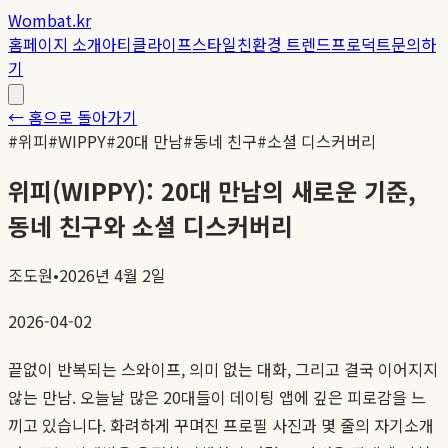
Wombat.kr
홈
페이지 소개
아티클
라이프스타일
친환경 트렌드
프로덕트
문의하
기
← 홈으로 돌아가기
#
위피
#
WIPPY
#
20대 만남
#
동네 친구
#
소셜 디스커버리
위피(WIPPY): 20대 만남의 새로운 기준,
동네 친구와 소셜 디스커버리
조도원
•
2026년 4월 2일
2026-04-02
끝없이 반복되는 스와이프, 의미 없는 대화, 그리고 결국 이어지지
않는 만남. 오늘날 많은 20대들이 데이팅 앱에 깊은 피로감을 느
끼고 있습니다. 화려하게 꾸며진 프로필 사진과 몇 줄의 자기소개