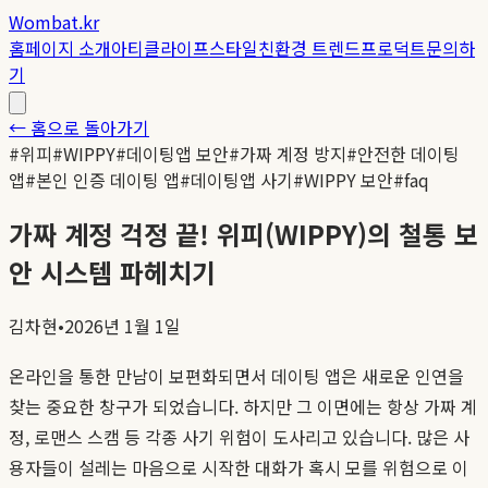
Wombat.kr
홈
페이지 소개
아티클
라이프스타일
친환경 트렌드
프로덕트
문의하
기
← 홈으로 돌아가기
#
위피
#
WIPPY
#
데이팅앱 보안
#
가짜 계정 방지
#
안전한 데이팅
앱
#
본인 인증 데이팅 앱
#
데이팅앱 사기
#
WIPPY 보안
#
faq
가짜 계정 걱정 끝! 위피(WIPPY)의 철통 보
안 시스템 파헤치기
김차현
•
2026년 1월 1일
온라인을 통한 만남이 보편화되면서 데이팅 앱은 새로운 인연을
찾는 중요한 창구가 되었습니다. 하지만 그 이면에는 항상 가짜 계
정, 로맨스 스캠 등 각종 사기 위험이 도사리고 있습니다. 많은 사
용자들이 설레는 마음으로 시작한 대화가 혹시 모를 위험으로 이