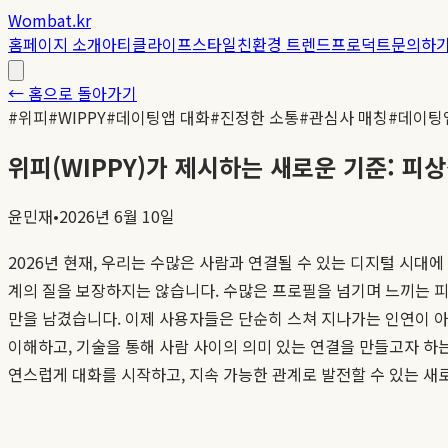
Wombat.kr
홈
페이지 소개
아티클
라이프스타일
친환경 트렌드
프로덕트
문의하
← 홈으로 돌아가기
#
위피
#
WIPPY
#
데이팅앱 대화
#
진정한 소통
#
관심사 매칭
#
데이팅
위피(WIPPY)가 제시하는 새로운 기준: 피
윤민재
•
2026년 6월 10일
2026년 현재, 우리는 수많은 사람과 연결될 수 있는 디지털 시
계의 질을 보장하지는 않습니다. 수많은 프로필을 넘기며 느끼는 피
만을 남겼습니다. 이제 사용자들은 단순히 스쳐 지나가는 인연이 아닌
이해하고, 기술을 통해 사람 사이의 의미 있는 연결을 만들고자 하
연스럽게 대화를 시작하고, 지속 가능한 관계로 발전할 수 있는 새