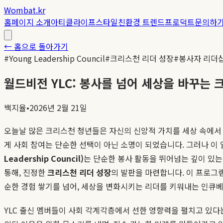
Wombat.kr
홈
페이지 소개
아티클
라이프스타일
친환경 트렌드
프로덕트
문의하
← 홈으로 돌아가기
#
Young Leadership Council
#
크리스천 리더 성장
#
봉사자 리더
월드비전 YLC: 봉사를 넘어 세상을 바꾸는
백지율
•
2026년 2월 21일
오늘날 많은 크리스천 청년들은 자신의 신앙적 가치를 세상 속에서 
게 사회 참여는 단순한 선택이 아닌 소명이 되었습니다. 그러나 이
Leadership Council)
는 단순한 봉사 활동을 뛰어넘는 깊이 있는
통해, 진정한
크리스천 리더 성장
의 발판을 마련합니다. 이 프로그
순한 경험 쌓기를 넘어, 세상을 변화시키는 리더를 키워내는 인큐
YLC 출신 멤버들이 사회 각계각층에서 선한 영향력을 펼치고 있다