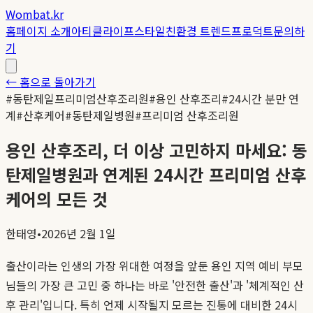
Wombat.kr
홈
페이지 소개
아티클
라이프스타일
친환경 트렌드
프로덕트
문의하
기
← 홈으로 돌아가기
#
동탄제일프리미엄산후조리원
#
용인 산후조리
#
24시간 분만 연
계
#
산후케어
#
동탄제일병원
#
프리미엄 산후조리원
용인 산후조리, 더 이상 고민하지 마세요: 동
탄제일병원과 연계된 24시간 프리미엄 산후
케어의 모든 것
한태영
•
2026년 2월 1일
출산이라는 인생의 가장 위대한 여정을 앞둔 용인 지역 예비 부모
님들의 가장 큰 고민 중 하나는 바로 '안전한 출산'과 '체계적인 산
후 관리'입니다. 특히 언제 시작될지 모르는 진통에 대비한 24시